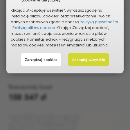
Osiedlowa
(cookie Analityczne)
Klikając „Akceptuję wszystkie”, wyrażasz zgodę na
instalację plików „cookies” oraz przetwarzanie Twoich
Osiedle
danych osobowych zgodnie z naszą
Polityką prywatności
i
Polityką plików cookies.
Klikając „Zarządzaj cookies”,
Grupa 2 - obejmująca osiedla Łazek,
możesz zmienić swoje ustawienia w zakresie plików
Traugutta, Leśne
cookies. Pamiętaj jednak – rezygnując z niektórych
rodzajów cookies, możesz uniemożliwić lub utrudnić
sobie korzystanie z naszego serwisu i jego funkcji.
Planowany koszt
Zarządzaj cookies
Akceptuj wszystkie
Możesz cofnąć lub zmienić zgody w dowolnym
200 000 zł
momencie. Wystarczy, że wybierzesz „Ustawienia plików
cookies” w stopce każdej z naszych podstron.
Rzeczywisty koszt
158 547 zł