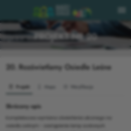
PROJEKT NR 20
20.
Rozświetlamy Osiedle Leśne
Projekt
Mapa
Weryfikacja
Skrócony opis
Kompleksowa wymiana oświetlenia ulicznego na
osiedlu Leśnym - zastąpienie lamp sodowych