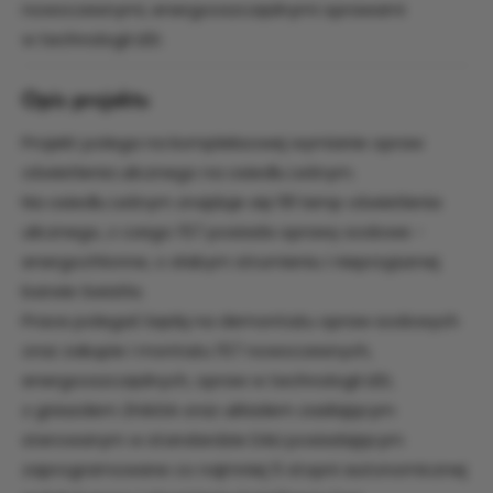
nowoczesnymi, energooszczędnymi oprawami
w technologii LED.
Opis projektu
Projekt polega na kompleksowej wymianie opraw
oświetlenia ulicznego na osiedlu Leśnym.
Na osiedlu Leśnym znajduje się 191 lamp oświetlenia
ulicznego, z czego 157 posiada oprawy sodowe -
energochłonne, o słabym strumieniu i nieprzyjaznej
barwie światła.
Prace polegać będą na demontażu opraw sodowych
oraz zakupie i montażu 157 nowoczesnych,
energooszczędnych, opraw w technologii LED,
z gniazdem ZHAGA oraz układem zasilającym
sterowanym w standardzie DALI posiadającym
zaprogramowane co najmniej 5 stopni autonomicznej