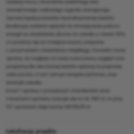
redukcji mocy i strumienia świetlnego bez
zewnętrznego radiowego sygnału sterującego.
Oprawy będą posiadały neutralną barwę światła.
Realizacja zadania wpłynie na zmniejszenie poboru
energii na oświetlenie uliczne na osiedlu o nawet 50%,
co przełoży się na mniejsze koszty związane
z utrzymaniem oświetlenia miejskiego. Ponadto nowe
oprawy, ze względu na swój nowoczesny wygląd oraz
przyjazną dla oka barwę światła wpłyną na poprawę
widoczności, a tym samym bezpieczeństwa, oraz
estetyki osiedla.
Koszt 1 oprawy o powyższym standardzie wraz
z kosztami wymiany szacuje się na ok. 950 zł, co przy
157 oprawach daje kwotę 149.150,00 zł.
Lokalizacja projektu