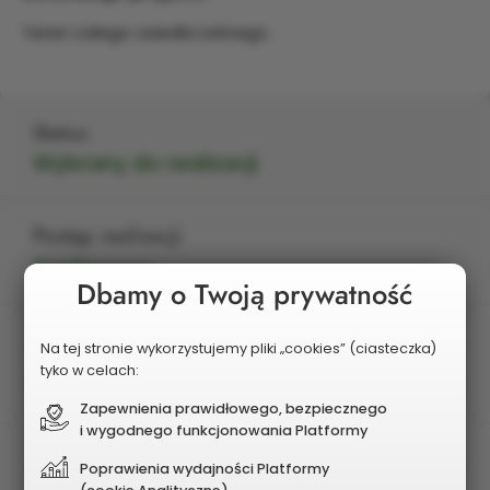
Teren całego osiedla Leśnego.
Status
Wybrany do realizacji
Postęp realizacji
Zrealizowany
Dbamy o Twoją prywatność
Edycja
Na tej stronie wykorzystujemy pliki „cookies” (ciasteczka)
2025
tyko w celach:
Zapewnienia prawidłowego, bezpiecznego
i wygodnego funkcjonowania Platformy
Pula projektu
Poprawienia wydajności Platformy