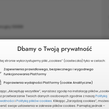
encyjny 50068
Dbamy o Twoją prywatność
dłoża oraz zakup i zamontowanie zabawek. Na
tej stronie wykorzystujemy pliki „cookies” (ciasteczka) tyko w celach:
e mieszkaniowe nie dysponują terenami na ten cel,
. służyć sąsiadującym spółdzielniom. Efektem
Zapewnienia prawidłowego, bezpiecznego i wygodnego
funkcjonowania Platformy
z służyć będzie dzieciom z Osiedla Śródmieści II,
 wielorodzinnych jest dużo mieszkańców a zatem
Poprawienia wydajności Platformy (cookie Analityczne)
kając „Akceptuję wszystkie”, wyrażasz zgodę na instalację plików „cooki
az przetwarzanie Twoich danych osobowych zgodnie z naszą
Polityką
ywatności
i
Polityką plików cookies.
Klikając „Zarządzaj cookies”, możes
enić swoje ustawienia w zakresie plików cookies. Pamiętaj jednak –