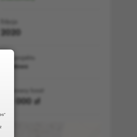
Edycja
2020
Pula projektu
Osiedlowa
Planowany koszt
151 000 zł
es”
z