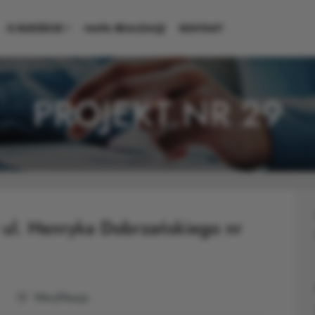
O BUDŻECIE
MAPA REALIZACJI
KONTAKT
PROJEKT NR 29
 ul. Henryka Dobrzańskiego nr
Weryfikacja