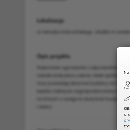
Lokalizacja
ul. Henryka Dobrzańskiego działka nr ewid
Opis projektu
Wykonanie ogrodzenia i odpowiedniego po
Na 
osiedlu brak placu zabaw. Małe spółdzielni
oraz posiadają skromne budżety na ten cel
będzie należycie zagospodarowany teren ora
na którym z uwagi na dużą ilość budynków
i dzieci.
Kli
or
pr
zmi