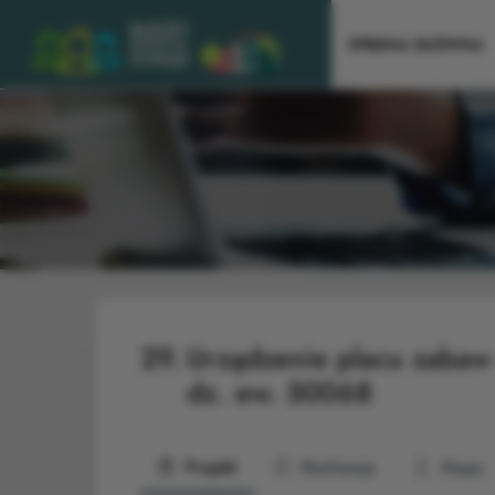
STRONA GŁÓWNA
29.
Urządzenie placu zabaw
dz. ew. 50068
Projekt
Realizacja
Mapa