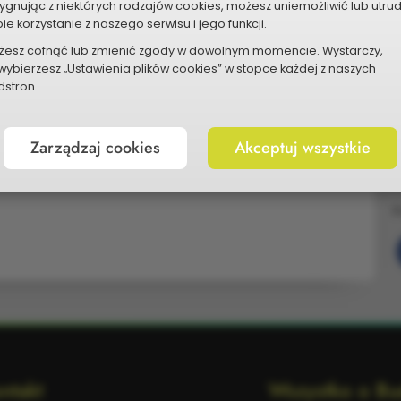
ygnując z niektórych rodzajów cookies, możesz uniemożliwić lub utru
ie korzystanie z naszego serwisu i jego funkcji.
 budowa przedszkola a wraz z nim plac zabaw,
żesz cofnąć lub zmienić zgody w dowolnym momencie. Wystarczy,
om. Projekt służyć będzie dzieciom zamieszkałym
wybierzesz „Ustawienia plików cookies” w stopce każdej z naszych
podarowany. Dzieci z naszego osiedla muszą
stron.
ursztynowa, czy parku.
Zarządzaj cookies
Akceptuj wszystkie
P
ntakt
Wszystko o Bu