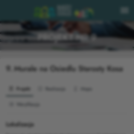
PROJEKT NR 9
9.
Murale na Osiedlu Starosty Kosa
Projekt
Realizacja
Mapa
Weryfikacja
Lokalizacja