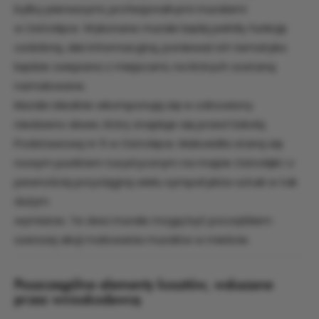
byłby pierwszymi, profesjonalnymi muralami
w Ostrołęce. Wykonane murale będą pełniły funkcję
ozdobną, alei informacyjną, ponieważ ich tematyka
będzie związana z miejscami, na których zostaną
namalowane.
Murale idealnie wkomponują się w odnowiony
niedawno skwer, który znajduje się przed Szkołą
Podstawową nr 5 w Ostrołęce. Malowidła staną się
nowym punktem turystycznym na mapie Ostrołęki i z
pewnością przyciągną wielu sympatyków sztuki w tak
dużym
wymiarze. Te dwa murale mogą być początkiem
szerszej akcji malowania muralów w mieście.
Poszczególne elementy kosztów, wskazane
przez wnioskodawcę