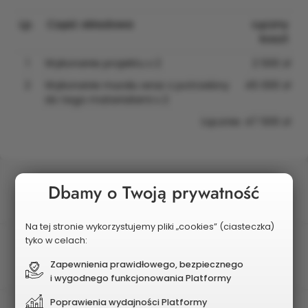
Lp.
Część składowa
Łączny
koszt
1
Wykonanie projektu x 2
2 500 zł
2
Wykonanie muralu wraz z potrzebny
45 000 zł
do tego materiałami x 2
Łącznie: 47 500 zł
Status
Dbamy o Twoją prywatność
Wybrany do realizacji
Na tej stronie wykorzystujemy pliki „cookies” (ciasteczka)
tyko w celach:
Postęp realizacji
Zrealizowany
Zapewnienia prawidłowego, bezpiecznego
i wygodnego funkcjonowania Platformy
Poprawienia wydajności Platformy