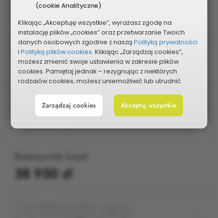
Edycja
(cookie Analityczne)
2021
Klikając „Akceptuję wszystkie”, wyrażasz zgodę na
instalację plików „cookies” oraz przetwarzanie Twoich
danych osobowych zgodnie z naszą
Polityką prywatności
i
Polityką plików cookies.
Klikając „Zarządzaj cookies”,
Pula projektu
możesz zmienić swoje ustawienia w zakresie plików
Osiedlowa
cookies. Pamiętaj jednak – rezygnując z niektórych
rodzajów cookies, możesz uniemożliwić lub utrudnić
sobie korzystanie z naszego serwisu i jego funkcji.
Planowany koszt
Zarządzaj cookies
Akceptuj wszystkie
Możesz cofnąć lub zmienić zgody w dowolnym
momencie. Wystarczy, że wybierzesz „Ustawienia plików
47 500 zł
cookies” w stopce każdej z naszych podstron.
Rzeczywisty koszt
38 950 zł