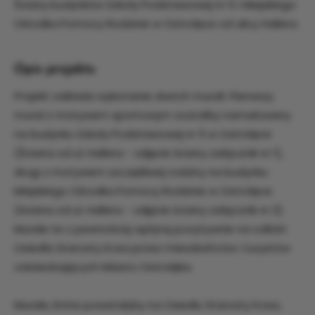
Ściany budynków Szkoły Podstawowej nr 5 i Miejskiego
Ośrodka Pomocy Rodzinie w Ostrołęce od ulicy Hallera.
Opis projektu
Projekt zakłada wykonanie dwóch murali. Pierwszy
mural z motywem sportowym zostałby namalowany
na budynku Szkoły Podstawowej nr 5 w Ostrołęce
(Ściana od ul. Hallera - zdjęcie ściany załącznik nr 1),
drugi z motywem szczęśliwej rodziny na budynku
Miejskiego Ośrodka Pomocy Rodzinie w Ostrołęce
(ściana od ul. Hallera - zdjęcie ściany załącznik nr 2).
Murale te z pewnością wpłyną pozytywnie na odbiór
Osiedla Starosty Kosa przez mieszkańców i turystów
odwiedzających Miasto Ostrołęka.
Murale, które powstałyby na Osiedlu Starosty Kosa,