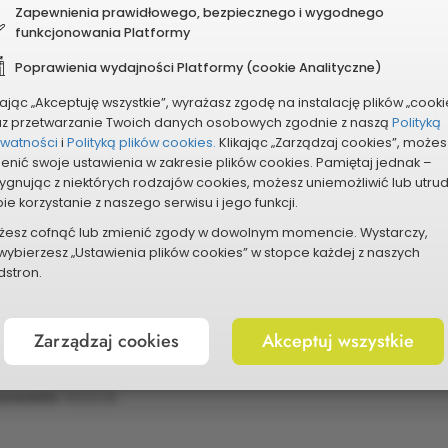
ca-opiekuna
100,46 kB
Zapewnienia prawidłowego, bezpiecznego i wygodnego
funkcjonowania Platformy
Poprawienia wydajności Platformy (cookie Analityczne)
kając „Akceptuję wszystkie”, wyrażasz zgodę na instalację plików „cooki
az przetwarzanie Twoich danych osobowych zgodnie z naszą
Polityką
ywatności
i
Polityką plików cookies.
Klikając „Zarządzaj cookies”, możes
enić swoje ustawienia w zakresie plików cookies. Pamiętaj jednak –
ia
205,75 kB
ygnując z niektórych rodzajów cookies, możesz uniemożliwić lub utru
ie korzystanie z naszego serwisu i jego funkcji.
żesz cofnąć lub zmienić zgody w dowolnym momencie. Wystarczy,
wybierzesz „Ustawienia plików cookies” w stopce każdej z naszych
stron.
wania
Zarządzaj cookies
Akceptuj wszystkie
sowania
10,98 kB
sowania
199,53 kB